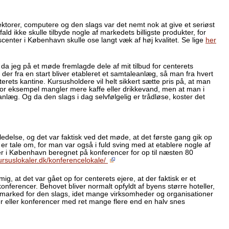
ektorer, computere og den slags var det nemt nok at give et seriøst
ald ikke skulle tilbyde nogle af markedets billigste produkter, for
scenter i København skulle ose langt væk af høj kvalitet. Se lige
her
 da jeg på et møde fremlagde dele af mit tilbud for centerets
 der fra en start bliver etableret et samtaleanlæg, så man fra hvert
ets kantine. Kursusholdere vil helt sikkert sætte pris på, at man
 for eksempel mangler mere kaffe eller drikkevand, men at man i
anlæg. Og da den slags i dag selvfølgelig er trådløse, koster det
ledelse, og det var faktisk ved det møde, at det første gang gik op
r er tale om, for man var også i fuld sving med at etablere nogle af
er i København beregnet på konferencer for op til næsten 80
ursuslokaler.dk/konferencelokale/
ig, at det var gået op for centerets ejere, at der faktisk er et
 konferencer. Behovet bliver normalt opfyldt af byens større hoteller,
e marked for den slags, idet mange virksomheder og organisationer
der eller konferencer med ret mange flere end en halv snes