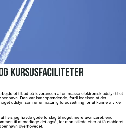
OG KURSUSFACILITETER
jde et tilbud på leverancen af en masse elektronisk udstyr til et
 København. Den var især spændende, fordi ledelsen af det
oget udstyr, som er en naturlig forudsætning for at kunne afvikle
t hvis jeg havde gode forslag til noget mere avanceret, end
ommen til at medtage det også, for man stilede efter at få etableret
København overhovedet.