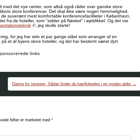
dt med det nye center, som altså også råder over ganske store
oldsvis store konferencer. Det skal ikke være nogen hemmelighed,
byde de suverænt mest komfortable konferencefaciliteter i København,
 fra de hoteller, som ”sidder på flæsket” i øjeblikket. Og det var
sentationsteknik
, jeg skulle starte!
ing, for jeg har selv et par gange stået som arrangør af en
 på et af byens store hoteller, og det har bestemt været dyrt.
Dating for seniorer: Sådan finder du kærligheden i en moden alder
→
vede felter er markeret med
*