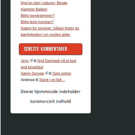
Nyd en dag i naturen: Besøg
Hammer Bakker
Billig isenkræmmer?
Billig ferie hvordan?
Dating for seniorer: Sådan finder du
kærligheden i en moden alder
SENESTE KOMMENTARER
Jens
til
Nyd Danmark på et bed
and breakfast
Søren Sprogø
til
Salg online
Andreas
til
Slank i en fart…