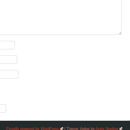
Proudly powered by WordPress
|
Theme: Aplos by
Andy Noelker
.