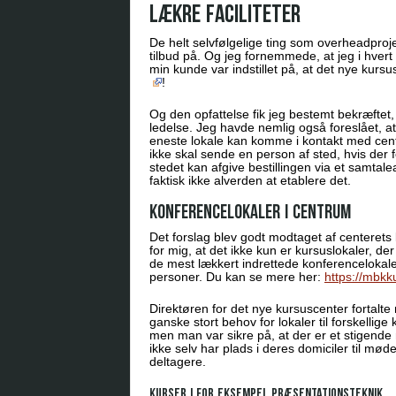
Lækre faciliteter
De helt selvfølgelige ting som overheadproj
tilbud på. Og jeg fornemmede, at jeg i hvert f
min kunde var indstillet på, at det nye kursu
!
Og den opfattelse fik jeg bestemt bekræftet,
ledelse. Jeg havde nemlig også foreslået, at
eneste lokale kan komme i kontakt med center
ikke skal sende en person af sted, hvis der
stedet kan afgive bestillingen via et samtale
faktisk ikke alverden at etablere det.
Konferencelokaler i centrum
Det forslag blev godt modtaget af centerets 
for mig, at det ikke kun er kursuslokaler, de
de mest lækkert indrettede konferencelokal
personer. Du kan se mere her:
https://mbkk
Direktøren for det nye kursuscenter fortalte m
ganske stort behov for lokaler til forskellige
men man var sikre på, at der er et stigend
ikke selv har plads i deres domiciler til mø
deltagere.
Kurser i for eksempel præsentationsteknik