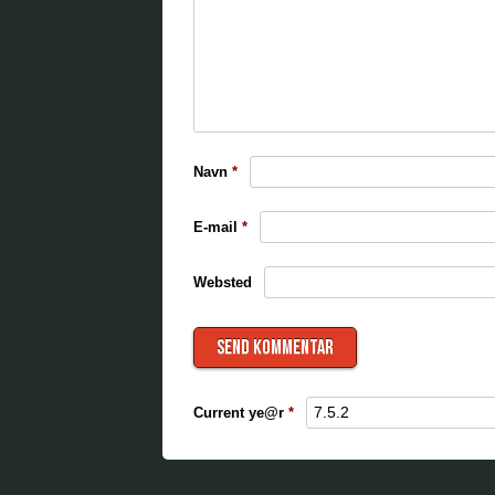
Navn
*
E-mail
*
Websted
Current ye@r
*