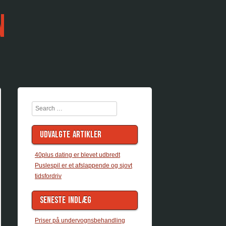
N
Search
UDVALGTE ARTIKLER
40plus dating er blevet udbredt
Puslespil er et afslappende og sjovt
tidsfordriv
SENESTE INDLÆG
Priser på undervognsbehandling