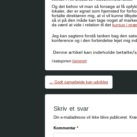
Og det behov vil man så forsøge at få opfyl
lokaler, der er egnet som hjemsted for forh
fortalte direktøren mig, at vi vil kunne til
så vi på den måde kan tage noget af markedet
da værd at vide i relation til det
kursus i præ
Jeg kan sagtens forstå tanken bag den satsn
konference og i den forbindelse lejet mig ind
I kategorien
Generelt
Post navigation
←
Godt samarbejde kan udvikles
Skriv et svar
Din e-mailadresse vil ikke blive publiceret.
Kræ
Kommentar
*