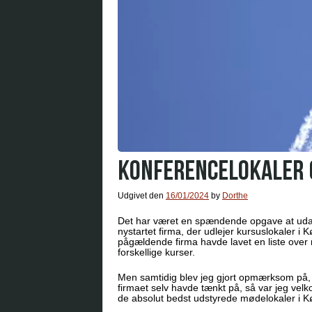
KONFERENCELOKALER 
Udgivet den
16/01/2024
by
Dorthe
Det har været en spændende opgave at udarbe
nystartet firma, der udlejer kursuslokaler i
pågældende firma havde lavet en liste over n
forskellige kurser.
Men samtidig blev jeg gjort opmærksom på, a
firmaet selv havde tænkt på, så var jeg velk
de absolut bedst udstyrede mødelokaler i 